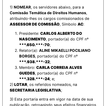
1)
NOMEAR
, os servidores abaixo, para a
Comissão Temática de Direitos Humanos
,
atribuindo-lhes os cargos comissionados de
ASSESSOR DE COMISSÃO
, Símbolo
AC
:
Presidente:
CARLOS ALBERTO DO
NASCIMENTO
, portador(a) do CPF nº
***.650.***-70
;
Relator(a):
ALINE MIKAELLI POCILIANO
BORGES
, portador(a) do CPF nº
***.938.***-22
;
Membro:
CARLA CORREIA ALVES
GUEDES
, portador(a) do CPF nº
***.328.***-24
; e;
2)
LOTAR
, os referidos nomeados, na
SECRETARIA LEGISLATIVA
;
3)
Esta portaria entra em vigor na data de sua
publicação, retroagindo seus efeitos financeiros