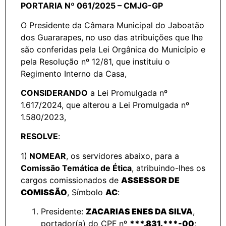
PORTARIA Nº 061/2025 – CMJG-GP
O Presidente da Câmara Municipal do Jaboatão
dos Guararapes, no uso das atribuições que lhe
são conferidas pela Lei Orgânica do Município e
pela Resolução nº 12/81, que instituiu o
Regimento Interno da Casa,
CONSIDERANDO
a Lei Promulgada nº
1.617/2024, que alterou a Lei Promulgada nº
1.580/2023,
RESOLVE
:
1)
NOMEAR
, os servidores abaixo, para a
Comissão Temática de Ética
, atribuindo-lhes os
cargos comissionados de
ASSESSOR DE
COMISSÃO
, Símbolo
AC
:
Presidente:
ZACARIAS ENES DA SILVA
,
portador(a) do CPF nº
***.831.***-00
;