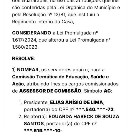
dos Guararapes, no uso das atribuições que lhe
são conferidas pela Lei Orgânica do Município e
pela Resolução nº 12/81, que instituiu o
Regimento Interno da Casa,
CONSIDERANDO
a Lei Promulgada nº
1.617/2024, que alterou a Lei Promulgada nº
1.580/2023,
RESOLVE
:
1)
NOMEAR
, os servidores abaixo, para a
Comissão Temática de Educação, Saúde e
Ação
, atribuindo-lhes os cargos comissionados
de
ASSESSOR DE COMISSÃO
, Símbolo
AC
:
Presidente:
ELIAS ANÍSIO DE LIMA
,
portador(a) do CPF nº
***.540.***-72
;
Relator(a):
EDUARDA HABECK DE SOUZA
SANTOS
, portador(a) do CPF nº
***.519.***-10
;