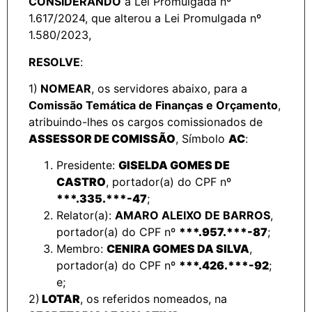
CONSIDERANDO
a Lei Promulgada nº
1.617/2024, que alterou a Lei Promulgada nº
1.580/2023,
RESOLVE
:
1)
NOMEAR
, os servidores abaixo, para a
Comissão Temática de Finanças e Orçamento
,
atribuindo-lhes os cargos comissionados de
ASSESSOR DE COMISSÃO
, Símbolo
AC
:
Presidente:
GISELDA GOMES DE
CASTRO
, portador(a) do CPF nº
***.335.***-47
;
Relator(a):
AMARO ALEIXO DE BARROS
,
portador(a) do CPF nº
***.957.***-87
;
Membro:
CENIRA GOMES DA SILVA
,
portador(a) do CPF nº
***.426.***-92
;
e;
2)
LOTAR
, os referidos nomeados, na