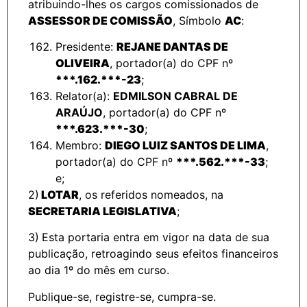
atribuindo-lhes os cargos comissionados de
ASSESSOR DE COMISSÃO
, Símbolo
AC
:
Presidente:
REJANE DANTAS DE
OLIVEIRA
, portador(a) do CPF nº
***.162.***-23
;
Relator(a):
EDMILSON CABRAL DE
ARAÚJO
, portador(a) do CPF nº
***.623.***-30
;
Membro:
DIEGO LUIZ SANTOS DE LIMA
,
portador(a) do CPF nº
***.562.***-33
;
e;
2)
LOTAR
, os referidos nomeados, na
SECRETARIA LEGISLATIVA
;
3)
Esta portaria entra em vigor na data de sua
publicação, retroagindo seus efeitos financeiros
ao dia 1º do mês em curso.
Publique-se, registre-se, cumpra-se.