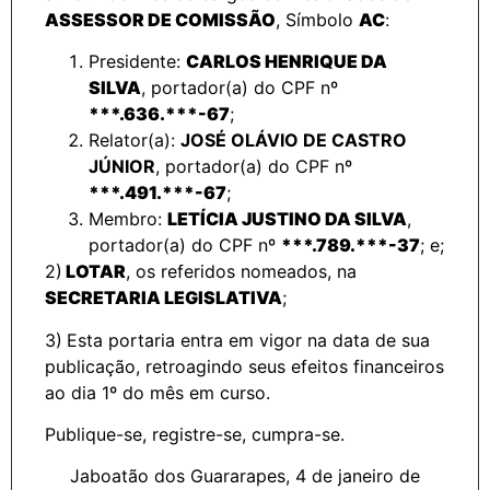
ASSESSOR DE COMISSÃO
, Símbolo
AC
:
Presidente:
CARLOS HENRIQUE DA
SILVA
, portador(a) do CPF nº
***.636.***-67
;
Relator(a):
JOSÉ OLÁVIO DE CASTRO
JÚNIOR
, portador(a) do CPF nº
***.491.***-67
;
Membro:
LETÍCIA JUSTINO DA SILVA
,
portador(a) do CPF nº
***.789.***-37
;
e;
2)
LOTAR
, os referidos nomeados, na
SECRETARIA LEGISLATIVA
;
3)
Esta portaria entra em vigor na data de sua
publicação, retroagindo seus efeitos financeiros
ao dia 1º do mês em curso.
Publique-se, registre-se, cumpra-se.
Jaboatão dos Guararapes, 4 de janeiro de