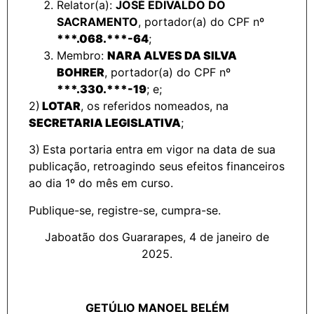
Relator(a):
JOSÉ EDIVALDO DO
SACRAMENTO
, portador(a) do CPF nº
***.068.***-64
;
Membro:
NARA ALVES DA SILVA
BOHRER
, portador(a) do CPF nº
***.330.***-19
;
e;
2)
LOTAR
, os referidos nomeados, na
SECRETARIA LEGISLATIVA
;
3)
Esta portaria entra em vigor na data de sua
publicação, retroagindo seus efeitos financeiros
ao dia 1º do mês em curso.
Publique-se, registre-se, cumpra-se.
Jaboatão dos Guararapes, 4 de janeiro de
2025.
GETÚLIO MANOEL BELÉM