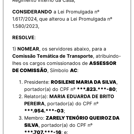
Regimento Interno da Casa,
CONSIDERANDO
a Lei Promulgada nº
1.617/2024, que alterou a Lei Promulgada nº
1.580/2023,
RESOLVE
:
1)
NOMEAR
, os servidores abaixo, para a
Comissão Temática de Transporte
, atribuindo-
lhes os cargos comissionados de
ASSESSOR
DE COMISSÃO
, Símbolo
AC
:
Presidente:
ROSILENE MARIA DA SILVA
,
portador(a) do CPF nº
***.823.***-80
;
Relator(a):
MARIA EDUARDA DE BRITO
PEREIRA
, portador(a) do CPF nº
***.954.***-03
;
Membro:
ZARELY TENÓRIO QUEIROZ DA
SILVA
, portador(a) do CPF nº
***.707.***-16
;
e;