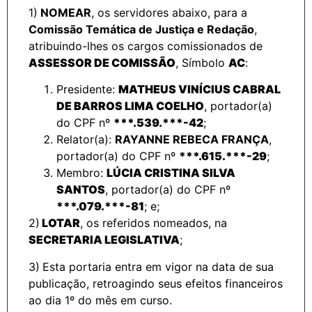
1)
NOMEAR
, os servidores abaixo, para a
Comissão Temática de Justiça e Redação
,
atribuindo-lhes os cargos comissionados de
ASSESSOR DE COMISSÃO
, Símbolo
AC
:
Presidente:
MATHEUS VINÍCIUS CABRAL
DE BARROS LIMA COELHO
, portador(a)
do CPF nº
***.539.***-42
;
Relator(a):
RAYANNE REBECA FRANÇA
,
portador(a) do CPF nº
***.615.***-29
;
Membro:
LÚCIA CRISTINA SILVA
SANTOS
, portador(a) do CPF nº
***.079.***-81
; e;
2)
LOTAR
, os referidos nomeados, na
SECRETARIA LEGISLATIVA
;
3)
Esta portaria entra em vigor na data de sua
publicação, retroagindo seus efeitos financeiros
ao dia 1º do mês em curso.