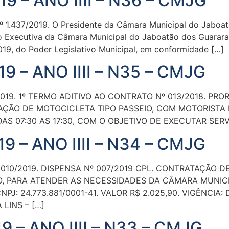
9 – ANO IIII – N36 – CMJG
437/2019. O Presidente da Câmara Municipal do Jaboatã
ão Executiva da Câmara Municipal do Jaboatão dos Guararap
2019, do Poder Legislativo Municipal, em conformidade […]
9 – ANO IIII – N35 – CMJG
19. 1º TERMO ADITIVO AO CONTRATO Nº 013/2018. PROR
CAÇÃO DE MOTOCICLETA TIPO PASSEIO, COM MOTORISTA
AS 07:30 AS 17:30, COM O OBJETIVO DE EXECUTAR SER
9 – ANO IIII – N34 – CMJG
 010/2019. DISPENSA Nº 007/2019 CPL. CONTRATAÇÃO
, PARA ATENDER AS NECESSIDADES DA CÂMARA MUNICI
: 24.773.881/0001-41. VALOR R$ 2.025,90. VIGÊNCIA: 
LINS – […]
9 – ANO IIII – N33 – CMJG