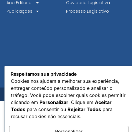
Ano Editorial
Ouvidoria Legislativa
Publicações
Processo Legislativo
Respeitamos sua privacidade
Cookies nos ajudam a melhorar sua experiência,
entregar conteúdo personalizado e analisar o
© 2026 Coordenação de Tecnologia da Informação.
tráfego. Você pode escolher quais cookies permitir
Todos os direitos reservados.
clicando em
Personalizar
. Clique em
Aceitar
Todos
para consentir ou
Rejeitar Todos
para
recusar cookies não essenciais.
Personalizar