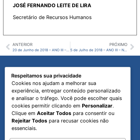
JOSÉ FERNANDO LEITE DE LIRA
Secretário de Recursos Humanos
ANTERIOR
PRÓXIMO
20 de Junho de 2018 – ANO III – N23 – CMJG
5 de Julho de 2018 – ANO III – N25 – CMJG
Diário Oficial
Links Úteis
Respeitamos sua privacidade
Página Inicial
Portal Institucional
Cookies nos ajudam a melhorar sua
Publicações Oficiais
Portal da Transparência
experiência, entregar conteúdo personalizado
Ano Editorial
Ouvidoria Legislativa
e analisar o tráfego. Você pode escolher quais
cookies permitir clicando em
Personalizar
.
Publicações
Processo Legislativo
Clique em
Aceitar Todos
para consentir ou
Rejeitar Todos
para recusar cookies não
essenciais.