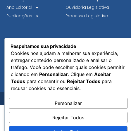
Ano Editorial
Ouvidoria Legislativa
Publicações
Processo Legislativo
Respeitamos sua privacidade
Cookies nos ajudam a melhorar sua experiência,
entregar conteúdo personalizado e analisar o
tráfego. Você pode escolher quais cookies permitir
clicando em
Personalizar
. Clique em
Aceitar
Todos
para consentir ou
Rejeitar Todos
para
recusar cookies não essenciais.
© 2026 Coordenação de Tecnologia da Informação.
Todos os direitos reservados.
Personalizar
Rejeitar Todos