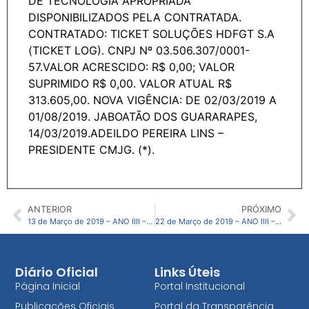
DE TECNOLOGIA APROPRIADA
DISPONIBILIZADOS PELA CONTRATADA.
CONTRATADO: TICKET SOLUÇÕES HDFGT S.A
(TICKET LOG). CNPJ Nº 03.506.307/0001-
57.VALOR ACRESCIDO: R$ 0,00; VALOR
SUPRIMIDO R$ 0,00. VALOR ATUAL R$
313.605,00. NOVA VIGÊNCIA: DE 02/03/2019 A
01/08/2019. JABOATÃO DOS GUARARAPES,
14/03/2019.ADEILDO PEREIRA LINS –
PRESIDENTE CMJG. (*).
ANTERIOR
PRÓXIMO
13 de Março de 2019 – ANO IIII – N09 – CMJG
22 de Março de 2019 – ANO IIII – N11 – CMJG
Diário Oficial
Links Úteis
Página Inicial
Portal Institucional
Publicações Oficiais
Portal da Transparência