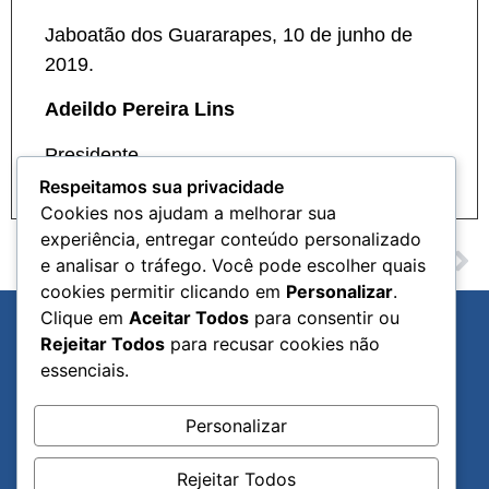
Jaboatão dos Guararapes, 10 de junho de
2019.
Adeildo Pereira Lins
Presidente
Respeitamos sua privacidade
Cookies nos ajudam a melhorar sua
experiência, entregar conteúdo personalizado
ANTERIOR
PRÓXIMO
e analisar o tráfego. Você pode escolher quais
22 de Junho de 2019 – ANO IIII – N23 – CMJG
12 de Julho de 2019 – ANO IIII – N25 – CMJG
cookies permitir clicando em
Personalizar
.
Clique em
Aceitar Todos
para consentir ou
Rejeitar Todos
para recusar cookies não
Diário Oficial
Links Úteis
essenciais.
Página Inicial
Portal Institucional
Publicações Oficiais
Portal da Transparência
Personalizar
Ano Editorial
Ouvidoria Legislativa
Publicações
Processo Legislativo
Rejeitar Todos