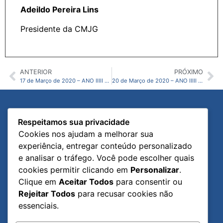
Adeildo Pereira Lins
Presidente da CMJG
ANTERIOR
PRÓXIMO
17 de Março de 2020 – ANO IIIII – N11 – CMJG
20 de Março de 2020 – ANO IIIII – N13 – CMJG
Diário Oficial
Links Úteis
Respeitamos sua privacidade
Página Inicial
Portal Institucional
Cookies nos ajudam a melhorar sua
Publicações Oficiais
Portal da Transparência
experiência, entregar conteúdo personalizado
Ano Editorial
Ouvidoria Legislativa
e analisar o tráfego. Você pode escolher quais
cookies permitir clicando em
Personalizar
.
Publicações
Processo Legislativo
Clique em
Aceitar Todos
para consentir ou
Rejeitar Todos
para recusar cookies não
essenciais.