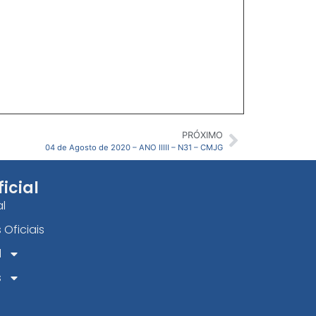
PRÓXIMO
04 de Agosto de 2020 – ANO IIIII – N31 – CMJG
ficial
al
 Oficiais
l
s