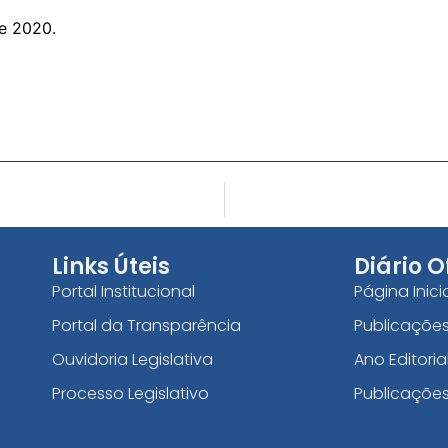
e 2020.
Links Úteis
Diário O
Portal Institucional
Página Inici
Portal da Transparência
Publicações
Ouvidoria Legislativa
Ano Editoria
Processo Legislativo
Publicaçõe