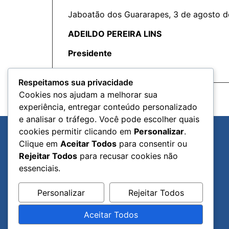
Jaboatão dos Guararapes, 3 de agosto d
ADEILDO PEREIRA LINS
Presidente
Respeitamos sua privacidade
Cookies nos ajudam a melhorar sua
ANTERIOR
experiência, entregar conteúdo personalizado
28 de Julho de 2020 – ANO IIIII – N29 – CMJG
e analisar o tráfego. Você pode escolher quais
cookies permitir clicando em
Personalizar
.
Clique em
Aceitar Todos
para consentir ou
Rejeitar Todos
para recusar cookies não
essenciais.
Personalizar
Rejeitar Todos
Aceitar Todos