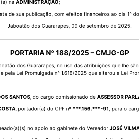
o(a) na
ADMINISTRAÇÃO
;
data de sua publicação, com efeitos financeiros ao dia 1º 
Jaboatão dos Guararapes, 09 de setembro de 2025.
PORTARIA Nº 188/2025 – CMJG-GP
oatão dos Guararapes, no uso das atribuições que lhe são 
 e pela Lei Promulgada nº 1.618/2025 que alterou a Lei Pro
DOS SANTOS
,
do cargo comissionado de
ASSESSOR PARL
COSTA
,
portador(a) do CPF nº
***.156.***-91
, para o ca
nomeado(a)(s) no apoio ao gabinete do Vereador
JOSÉ VILM