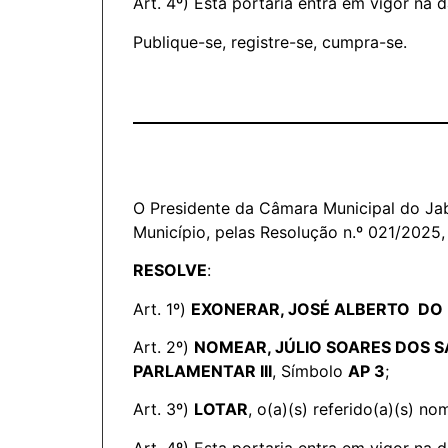
Art. 4º) Esta portaria entra em vigor na 
Publique-se, registre-se, cumpra-se.
O Presidente da Câmara Municipal do Jab
Município, pelas Resolução n.º 021/2025,
RESOLVE
:
Art. 1º)
EXONERAR, JOSÉ ALBERTO DO
Art. 2º)
NOMEAR, JÚLIO SOARES DOS 
PARLAMENTAR III
, Símbolo
AP 3
;
Art. 3º)
LOTAR
, o(a)(s) referido(a)(s) 
Art. 4º) Esta portaria entra em vigor na 