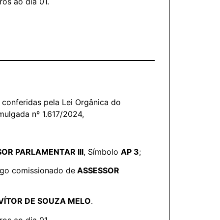
ros ao dia 01.
conferidas pela Lei Orgânica do
mulgada nº 1.617/2024,
OR PARLAMENTAR III
, Símbolo
AP 3
;
argo comissionado de
ASSESSOR
VÍTOR DE SOUZA MELO
.
ros ao dia 01.