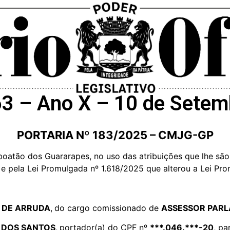
63 – Ano X – 10 de Sete
PORTARIA Nº 183/2025 – CMJG-GP
oatão dos Guararapes, no uso das atribuições que lhe são 
 e pela Lei Promulgada nº 1.618/2025 que alterou a Lei Pro
 DE ARRUDA
,
do cargo comissionado de
ASSESSOR PARLA
 DOS SANTOS
,
portador(a) do CPF nº
***.046.***-20
, p