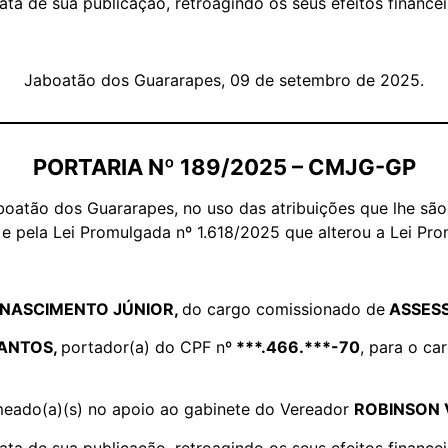
data de sua publicação, retroagindo os seus efeitos financei
Jaboatão dos Guararapes, 09 de setembro de 2025.
PORTARIA Nº 189/2025 – CMJG-GP
oatão dos Guararapes, no uso das atribuições que lhe são 
 e pela Lei Promulgada nº 1.618/2025 que alterou a Lei Pro
 NASCIMENTO JÚNIOR,
do cargo comissionado de
ASSESS
SANTOS,
portador(a) do CPF nº
***.466.***-70
, para o c
nomeado(a)(s) no apoio ao gabinete do Vereador
ROBINSON 
data de sua publicação, retroagindo os seus efeitos financei