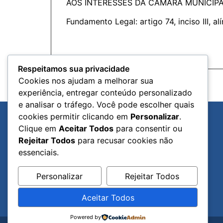
AOS INTERESSES DA CÂMARA MUNICIPA
Fundamento Legal: artigo 74, inciso III, alí
Respeitamos sua privacidade
Cookies nos ajudam a melhorar sua
ANTERIOR
experiência, entregar conteúdo personalizado
Edição n.º 65 – Ano X – 17 de Setembro de 2025
e analisar o tráfego. Você pode escolher quais
cookies permitir clicando em
Personalizar
.
Clique em
Aceitar Todos
para consentir ou
Rejeitar Todos
para recusar cookies não
essenciais.
Personalizar
Rejeitar Todos
Aceitar Todos
Powered by