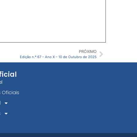
PRÓXIMO
Edição n.º 67 – Ano X – 10 de Outubro de 2025
ficial
al
 Oficiais
l
s