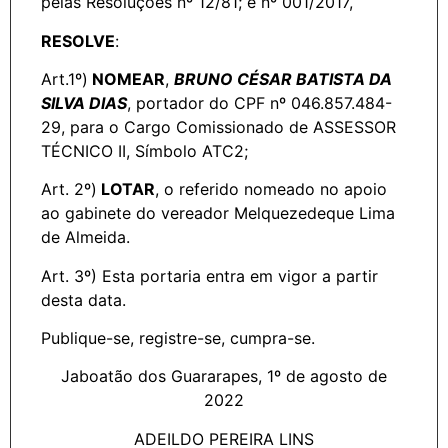
pelas Resoluções nº 12/81; e nº 001/2017,
RESOLVE
:
Art.1º)
NOMEAR
,
BRUNO CÉSAR BATISTA DA
SILVA DIAS
, portador do CPF nº 046.857.484-
29, para o Cargo Comissionado de ASSESSOR
TÉCNICO II, Símbolo ATC2;
Art. 2º)
LOTAR
, o referido nomeado no apoio
ao gabinete do vereador Melquezedeque Lima
de Almeida.
Art. 3º) Esta portaria entra em vigor a partir
desta data.
Publique-se, registre-se, cumpra-se.
Jaboatão dos Guararapes, 1º de agosto de
2022
ADEILDO PEREIRA LINS