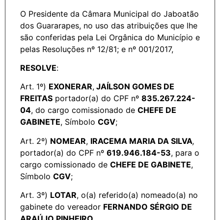
O Presidente da Câmara Municipal do Jaboatão
dos Guararapes, no uso das atribuições que lhe
são conferidas pela Lei Orgânica do Município e
pelas Resoluções nº 12/81; e nº 001/2017,
RESOLVE
:
Art. 1º)
EXONERAR
,
JAÍLSON GOMES DE
FREITAS
portador(a) do CPF nº
835.267.224-
04
, do cargo comissionado de
CHEFE DE
GABINETE
, Símbolo
CGV
;
Art. 2º)
NOMEAR
,
IRACEMA MARIA DA SILVA
,
portador(a) do CPF nº
619.946.184-53
, para o
cargo comissionado de
CHEFE DE GABINETE
,
Símbolo
CGV
;
Art. 3º)
LOTAR
, o(a) referido(a) nomeado(a) no
gabinete do vereador
FERNANDO SÉRGIO DE
ARAÚJO PINHEIRO
.