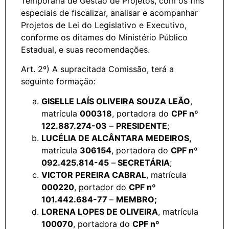
Temporária de Gestão de Projetos, com os fins
especiais de fiscalizar, analisar e acompanhar
Projetos de Lei do Legislativo e Executivo,
conforme os ditames do Ministério Público
Estadual, e suas recomendações.
Art. 2º) A supracitada Comissão, terá a
seguinte formação:
GISELLE LAÍS OLIVEIRA SOUZA LEÃO
,
matrícula
000318
, portadora do
CPF nº
122.887.274-03
–
PRESIDENTE
;
LUCÉLIA DE ALCÂNTARA MEDEIROS,
matrícula
306154
, portadora do
CPF nº
092.425.814-45
–
SECRETÁRIA
;
VICTOR PEREIRA CABRAL
, matrícula
000220
, portador do
CPF nº
101.442.684-77
–
MEMBRO;
LORENA LOPES DE OLIVEIRA
, matrícula
100070
, portadora do
CPF nº