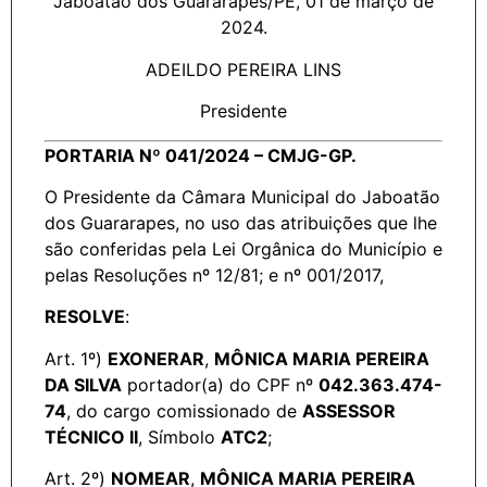
Jaboatão dos Guararapes/PE, 01 de março de
2024.
ADEILDO PEREIRA LINS
Presidente
PORTARIA Nº 041/2024 – CMJG-GP.
O Presidente da Câmara Municipal do Jaboatão
dos Guararapes, no uso das atribuições que lhe
são conferidas pela Lei Orgânica do Município e
pelas Resoluções nº 12/81; e nº 001/2017,
RESOLVE
:
Art. 1º)
EXONERAR
,
MÔNICA MARIA PEREIRA
DA SILVA
portador(a) do CPF nº
042.363.474-
74
, do cargo comissionado de
ASSESSOR
TÉCNICO II
, Símbolo
ATC2
;
Art. 2º)
NOMEAR
,
MÔNICA MARIA PEREIRA