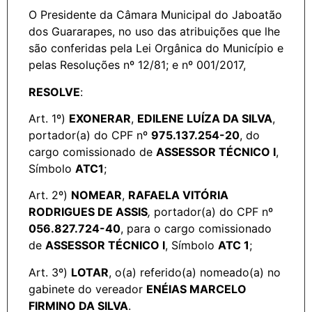
O Presidente da Câmara Municipal do Jaboatão
dos Guararapes, no uso das atribuições que lhe
são conferidas pela Lei Orgânica do Município e
pelas Resoluções nº 12/81; e nº 001/2017,
RESOLVE
:
Art. 1º)
EXONERAR
,
EDILENE LUÍZA DA SILVA
,
portador(a) do CPF nº
975.137.254-20
, do
cargo comissionado de
ASSESSOR TÉCNICO I
,
Símbolo
ATC1
;
Art. 2º)
NOMEAR
,
RAFAELA VITÓRIA
RODRIGUES DE ASSIS
,
portador(a) do CPF nº
056.827.724-40
, para o cargo comissionado
de
ASSESSOR TÉCNICO I
, Símbolo
ATC 1
;
Art. 3º)
LOTAR
, o(a) referido(a) nomeado(a) no
gabinete do vereador
ENÉIAS MARCELO
FIRMINO DA SILVA
.