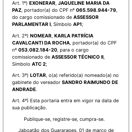
Art. 1º)
EXONERAR
,
JAQUELINE MARIA DA
PAZ
,
portador(a) do CPF nº
065.598.944-79
,
do cargo comissionado de
ASSESSOR
PARLAMENTAR I
, Símbolo
AP1
;
Art. 2º)
NOMEAR
,
KARLA PATRÍCIA
CAVALCANTI DA ROCHA
,
portador(a) do CPF
nº
053.082.184-20
, para o cargo
comissionado de
ASSESSOR TÉCNICO II
,
Símbolo
ATC 2
;
Art. 3º)
LOTAR
, o(a) referido(a) nomeado(a) no
gabinete do vereador
SANDRO RAIMUNDO DE
ANDRADE
.
Art. 4º) Esta portaria entra em vigor na data de
sua publicação.
Publique-se, registre-se, cumpra-se.
Jaboatão dos Guararapes, 01 de março de