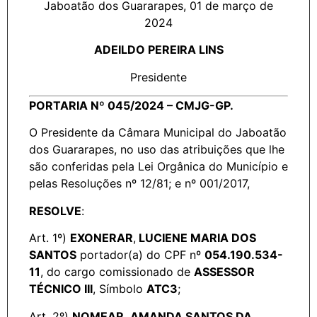
Jaboatão dos Guararapes, 01 de março de
2024
ADEILDO PEREIRA LINS
Presidente
PORTARIA Nº 045/2024 – CMJG-GP.
O Presidente da Câmara Municipal do Jaboatão
dos Guararapes, no uso das atribuições que lhe
são conferidas pela Lei Orgânica do Município e
pelas Resoluções nº 12/81; e nº 001/2017,
RESOLVE
:
Art. 1º)
EXONERAR
,
LUCIENE MARIA DOS
SANTOS
portador(a) do CPF nº
054.190.534-
11
, do cargo comissionado de
ASSESSOR
TÉCNICO III
, Símbolo
ATC3
;
Art. 2º)
NOMEAR
,
AMANDA SANTOS DA