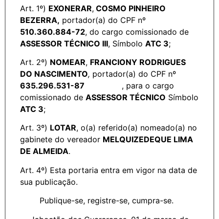
Art. 1º)
EXONERAR
,
COSMO PINHEIRO
BEZERRA,
portador(a) do CPF nº
510.360.884-72
, do cargo comissionado de
ASSESSOR TÉCNICO III
, Símbolo
ATC 3
;
Art. 2º)
NOMEAR
,
FRANCIONY RODRIGUES
DO NASCIMENTO
,
portador(a) do CPF nº
635.296.531-87
, para o cargo
comissionado de
ASSESSOR TÉCNICO
Símbolo
ATC 3
;
Art. 3º)
LOTAR
, o(a) referido(a) nomeado(a) no
gabinete do vereador
MELQUIZEDEQUE LIMA
DE ALMEIDA
.
Art. 4º) Esta portaria entra em vigor na data de
sua publicação.
Publique-se, registre-se, cumpra-se.